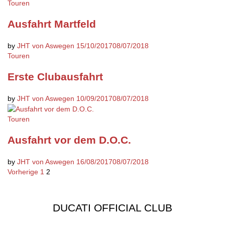
Touren
Ausfahrt Martfeld
by
JHT von Aswegen
15/10/2017
08/07/2018
Touren
Erste Clubausfahrt
by
JHT von Aswegen
10/09/2017
08/07/2018
Touren
Ausfahrt vor dem D.O.C.
by
JHT von Aswegen
16/08/2017
08/07/2018
Seitennummerierung
Vorherige
1
2
der
Beiträge
DUCATI OFFICIAL CLUB