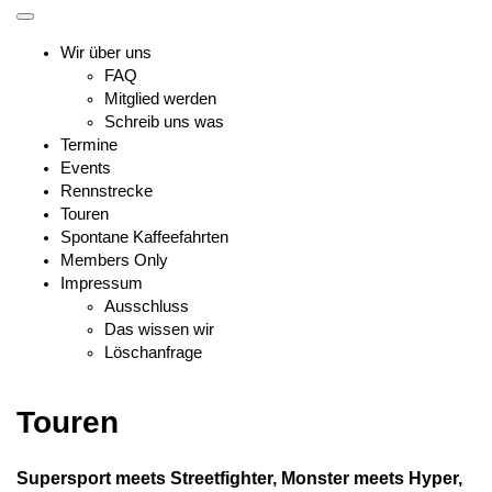
Skip
Toggle
to
mobile
Wir über uns
content
menu
FAQ
Mitglied werden
Schreib uns was
Termine
Events
Rennstrecke
Touren
Spontane Kaffeefahrten
Members Only
Impressum
Ausschluss
Das wissen wir
Löschanfrage
Touren
Supersport meets Streetfighter, Monster meets Hyper,