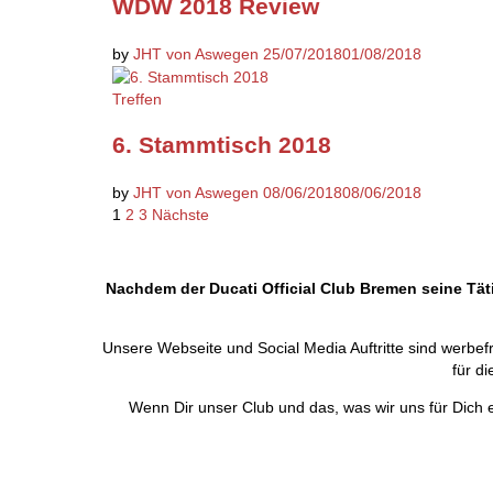
WDW 2018 Review
by
JHT von Aswegen
25/07/2018
01/08/2018
Treffen
6. Stammtisch 2018
by
JHT von Aswegen
08/06/2018
08/06/2018
Seitennummerierung
1
2
3
Nächste
der
Beiträge
Nachdem der Ducati Official Club Bremen seine Täti
Unsere Webseite und Social Media Auftritte sind werbef
für d
Wenn Dir unser Club und das, was wir uns für Dich 