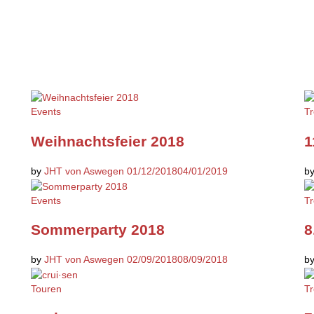
Events
Tr
Weihnachtsfeier 2018
1
by
JHT von Aswegen
01/12/2018
04/01/2019
b
Events
Tr
Sommerparty 2018
8
by
JHT von Aswegen
02/09/2018
08/09/2018
b
Touren
Tr