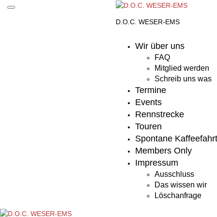
Skip
Toggle
to
mobile
D.O.C. WESER-EMS
content
menu
Wir über uns
FAQ
Mitglied werden
Schreib uns was
Termine
Events
Rennstrecke
Touren
Spontane Kaffeefahr
Members Only
Impressum
Ausschluss
Das wissen wir
Löschanfrage