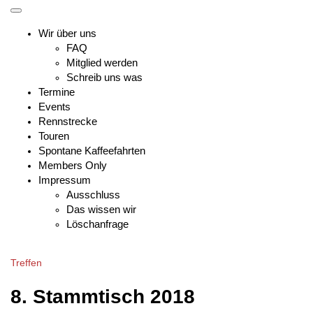
Skip
Toggle
to
mobile
Wir über uns
content
menu
FAQ
Mitglied werden
Schreib uns was
Termine
Events
Rennstrecke
Touren
Spontane Kaffeefahrten
Members Only
Impressum
Ausschluss
Das wissen wir
Löschanfrage
Treffen
8. Stammtisch 2018