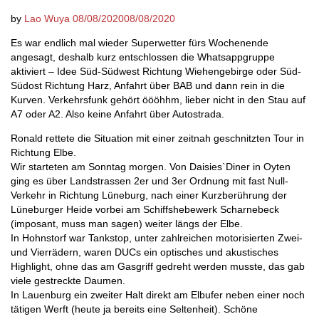
by
Lao Wuya
08/08/2020
08/08/2020
Es war endlich mal wieder Superwetter fürs Wochenende
angesagt, deshalb kurz entschlossen die Whatsappgruppe
aktiviert – Idee Süd-Südwest Richtung Wiehengebirge oder Süd-
Südost Richtung Harz, Anfahrt über BAB und dann rein in die
Kurven. Verkehrsfunk gehört öööhhm, lieber nicht in den Stau auf
A7 oder A2. Also keine Anfahrt über Autostrada.
Ronald rettete die Situation mit einer zeitnah geschnitzten Tour in
Richtung Elbe.
Wir starteten am Sonntag morgen. Von Daisies`Diner in Oyten
ging es über Landstrassen 2er und 3er Ordnung mit fast Null-
Verkehr in Richtung Lüneburg, nach einer Kurzberührung der
Lüneburger Heide vorbei am Schiffshebewerk Scharnebeck
(imposant, muss man sagen) weiter längs der Elbe.
In Hohnstorf war Tankstop, unter zahlreichen motorisierten Zwei-
und Vierrädern, waren DUCs ein optisches und akustisches
Highlight, ohne das am Gasgriff gedreht werden musste, das gab
viele gestreckte Daumen.
In Lauenburg ein zweiter Halt direkt am Elbufer neben einer noch
tätigen Werft (heute ja bereits eine Seltenheit). Schöne