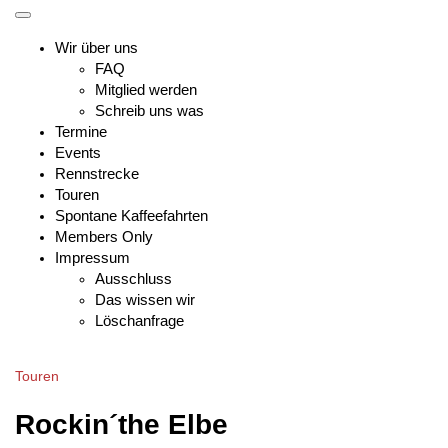
Skip
Toggle
to
mobile
Wir über uns
content
menu
FAQ
Mitglied werden
Schreib uns was
Termine
Events
Rennstrecke
Touren
Spontane Kaffeefahrten
Members Only
Impressum
Ausschluss
Das wissen wir
Löschanfrage
Touren
Rockin´the Elbe