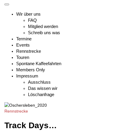
Skip
Toggle
to
mobile
Wir über uns
content
menu
FAQ
Mitglied werden
Schreib uns was
Termine
Events
Rennstrecke
Touren
Spontane Kaffeefahrten
Members Only
Impressum
Ausschluss
Das wissen wir
Löschanfrage
Rennstrecke
Track Days…