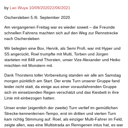
by
Lao Wuya
10/09/2020
22/06/2021
Oschersleben 5./6. September 2020
Am vergangenen Freitag war es wieder soweit – die Freunde
schnellen Fahrens machten sich auf den Weg zur Rennstrecke
nach Oschersleben
Wir belegten eine Box, Henrik, als Semi Profi, war mit Hyper und
SS angerückt, Roel trumpfte mit Multi, Torben und Jürgen
starteten mit 848 und Thorsten, unser Vize Alexander und Heiko
mischten mit Monstern mit.
Dank Thorstens toller Vorbereitung standen wir alle am Samstag
morgen pünktlich am Start. Der erste Turn unserer Gruppe fand
leider nicht statt, da einige aus einer vorausfahrenden Gruppe
sich im einsetzenden Regen verschätzt und das Kiesbett in ihre
Linie mit einbezogen hatten.
Unser erster (eigentlich der zweite) Turn verlief im gemütlichen
Strecke-kennenlernen-Tempo, erst im dritten und vierten Turn
kam richtig Stimmung auf. Roel, als einziger Multi-Fahrer im Feld,
zeigte allen, was eine Multistrada an Renngenen intus hat, es war