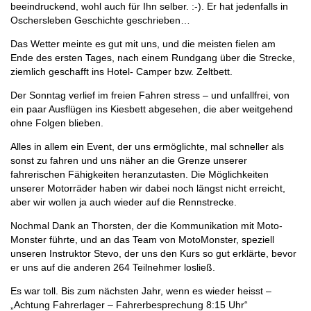
beeindruckend, wohl auch für Ihn selber. :-). Er hat jedenfalls in
Oschersleben Geschichte geschrieben…
Das Wetter meinte es gut mit uns, und die meisten fielen am
Ende des ersten Tages, nach einem Rundgang über die Strecke,
ziemlich geschafft ins Hotel- Camper bzw. Zeltbett.
Der Sonntag verlief im freien Fahren stress – und unfallfrei, von
ein paar Ausflügen ins Kiesbett abgesehen, die aber weitgehend
ohne Folgen blieben.
Alles in allem ein Event, der uns ermöglichte, mal schneller als
sonst zu fahren und uns näher an die Grenze unserer
fahrerischen Fähigkeiten heranzutasten. Die Möglichkeiten
unserer Motorräder haben wir dabei noch längst nicht erreicht,
aber wir wollen ja auch wieder auf die Rennstrecke.
Nochmal Dank an Thorsten, der die Kommunikation mit Moto-
Monster führte, und an das Team von MotoMonster, speziell
unseren Instruktor Stevo, der uns den Kurs so gut erklärte, bevor
er uns auf die anderen 264 Teilnehmer losließ.
Es war toll. Bis zum nächsten Jahr, wenn es wieder heisst –
„Achtung Fahrerlager – Fahrerbesprechung 8:15 Uhr“