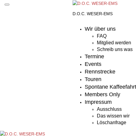
Skip
Toggle
to
mobile
D.O.C. WESER-EMS
content
menu
Wir über uns
FAQ
Mitglied werden
Schreib uns was
Termine
Events
Rennstrecke
Touren
Spontane Kaffeefahr
Members Only
Impressum
Ausschluss
Das wissen wir
Löschanfrage