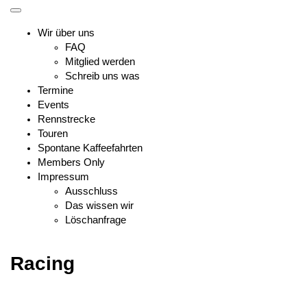
Skip
Toggle
to
mobile
Wir über uns
content
menu
FAQ
Mitglied werden
Schreib uns was
Termine
Events
Rennstrecke
Touren
Spontane Kaffeefahrten
Members Only
Impressum
Ausschluss
Das wissen wir
Löschanfrage
Racing