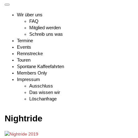
Skip
Toggle
to
mobile
Wir über uns
content
menu
FAQ
Mitglied werden
Schreib uns was
Termine
Events
Rennstrecke
Touren
Spontane Kaffeefahrten
Members Only
Impressum
Ausschluss
Das wissen wir
Löschanfrage
Nightride